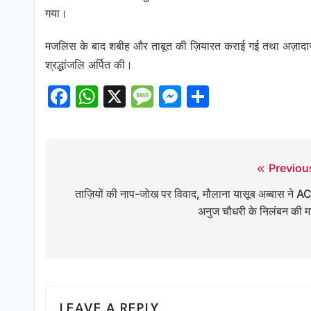
गया।
मजलिस के बाद शबीह और ताबूत की ज़ियारत कराई गई तथा अज़ादार
श्रद्धांजलि अर्पित की।
Facebook
WhatsApp
X
Message
Messenger
Share
Previou
Post
ताज़ियों की नाप-जोख पर विवाद, मौलाना यासूब अब्बास ने A
navigation
अनुज चौधरी के निलंबन की मा
LEAVE A REPLY