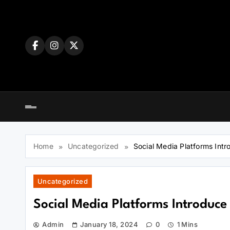
Skip
to
content
Home
Uncategorized
Social Media Platforms Int
Uncategorized
Social Media Platforms Introduce
Admin
January 18, 2024
0
1 Mins