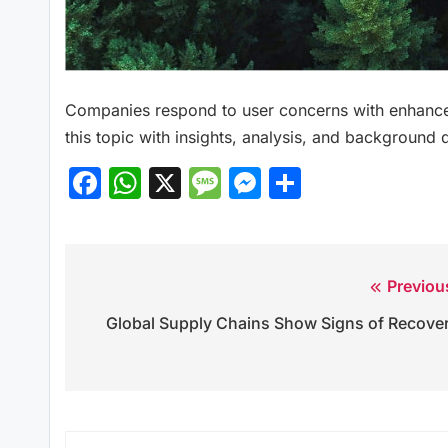
Companies respond to user concerns with enhanced 
this topic with insights, analysis, and background
Facebook
WhatsApp
X
Message
Messenger
Share
Previou
Post
Global Supply Chains Show Signs of Recove
navigation