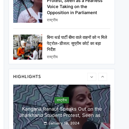
Protest, Seen as a Fearless
No Face Seen, No Handshake…
Voice Taking on the
Alleged Secret Meeting Between
Opposition in Parliament
Iranian President and Mojtaba
January 18, 2024
राष्ट्रीय
Khamenei Sparks Speculation
बिना थर्ड पार्टी बीमा वाले वाहनों को न मिले
पेट्रोल-डीजल: सुप्रीम कोर्ट का बड़ा
राष्ट्रीय
निर्देश
राष्ट्रपति ट्रंप की हवाई सुरक्षा में बड़ी चूक! मरीन वन
राष्ट्रीय
हेलिकॉप्टर दूसरे विमान के बेहद करीब पहुंचा, FAA ने
शुरू की जांच
January 18, 2024
HIGHLIGHTS
राष्ट्रीय
Kangana Ranaut Speaks Out on the
Jharkhand Student Protest, Seen as a
Fearless Voice Taking on the
January 18, 2024
Opposition in Parliament